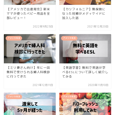
【アメリカで出産育児】新米
【カリフォルニア】無保険に
ママが使ったベビー用品を全
なった妊婦がメディケイドに
部レビュー！
加入した話
2022年9月23日
2021年12月20日
アメリカ生活
アメリカ生活
【ミリ妻さん向け】年に一回
【英語学習】無料で英語が学
無料で受けられる婦人科検診
べるESLについて詳しく紹介し
に行ってきた
てみる
2021年12月11日
2020年11月10日
アメリカ生活
アメリカ生活