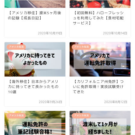
【アメリカ移住】渡米5ヶ月後
【初回無料】ハローフレッシ
の記録【成長日記】
ュを利用してみた【食材宅配
サービス】
2020年10月19日
2020年10月14日
アメリカ生活
アメリカ生活
【海外移住】日本からアメリ
【カリフォルニア州免許】つ
カに持ってきて良かったもの
いに免許取得！実技試験受け
10選
てきた
2020年9月26日
2020年8月12日
アメリカ生活
アメリカ生活