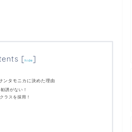
tents
[
]
hide
Lサンタモニカに決めた理由
い勧誘がない！
数クラスを採用！