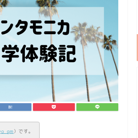
yo_gm
）です。